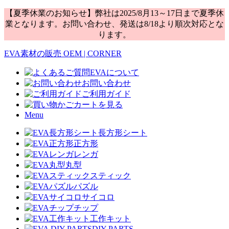
【夏季休業のお知らせ】弊社は2025/8月13～17日まで夏季休
業となります。お問い合わせ、発送は8/18より順次対応とな
ります。
EVA素材の販売 OEM | CORNER
EVAについて
お問い合わせ
ご利用ガイド
カートを見る
Menu
長方形シート
正方形
レンガ
丸型
スティック
パズル
サイコロ
チップ
工作キット
DIY PARTS