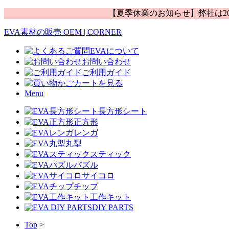
【夏季休業のお知らせ】弊社は20
EVA素材の販売 OEM | CORNER
EVAについて
お問い合わせ
ご利用ガイド
カートを見る
Menu
長方形シート
正方形
レンガ
丸型
スティック
パズル
サイコロ
チップ
工作キット
DIY PARTS
Top
>