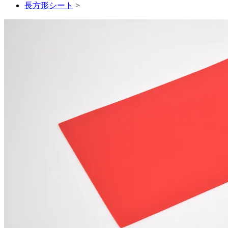
長方形シート
>