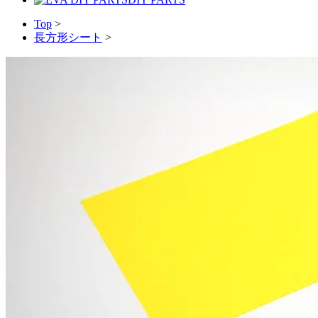
Top
>
長方形シート
>