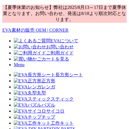
【夏季休業のお知らせ】弊社は2025/8月13～17日まで夏季休
業となります。お問い合わせ、発送は8/18より順次対応とな
ります。
EVA素材の販売 OEM | CORNER
EVAについて
お問い合わせ
ご利用ガイド
カートを見る
Menu
長方形シート
正方形
レンガ
丸型
スティック
パズル
サイコロ
チップ
工作キット
DIY PARTS