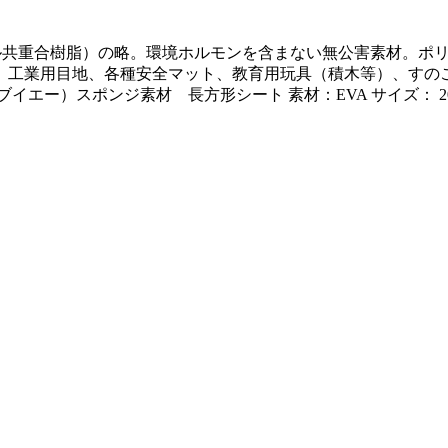
エチレン－酢酸ビニル共重合樹脂）の略。環境ホルモンを含まない無公害
、工業用目地、各種安全マット、教育用玩具（積木等）、すのこ
ー）スポンジ素材 長方形シート 素材：EVA サイズ： 200m