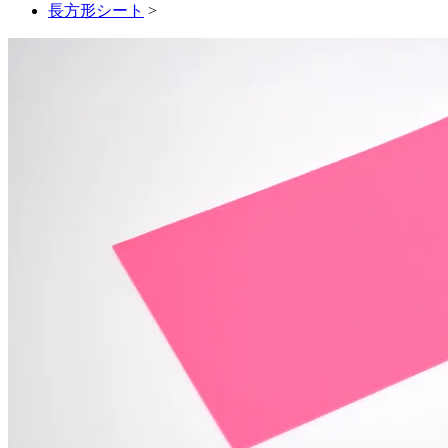
長方形シート
>