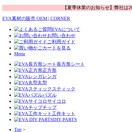
【夏季休業のお知らせ】弊社は20
EVA素材の販売 OEM | CORNER
EVAについて
お問い合わせ
ご利用ガイド
カートを見る
Menu
長方形シート
正方形
レンガ
丸型
スティック
パズル
サイコロ
チップ
工作キット
DIY PARTS
Top
>