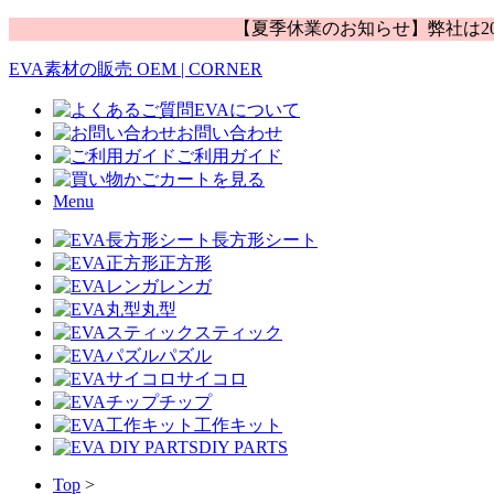
【夏季休業のお知らせ】弊社は20
EVA素材の販売 OEM | CORNER
EVAについて
お問い合わせ
ご利用ガイド
カートを見る
Menu
長方形シート
正方形
レンガ
丸型
スティック
パズル
サイコロ
チップ
工作キット
DIY PARTS
Top
>