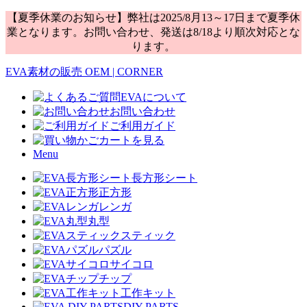
【夏季休業のお知らせ】弊社は2025/8月13～17日まで夏季休
業となります。お問い合わせ、発送は8/18より順次対応とな
ります。
EVA素材の販売 OEM | CORNER
EVAについて
お問い合わせ
ご利用ガイド
カートを見る
Menu
長方形シート
正方形
レンガ
丸型
スティック
パズル
サイコロ
チップ
工作キット
DIY PARTS