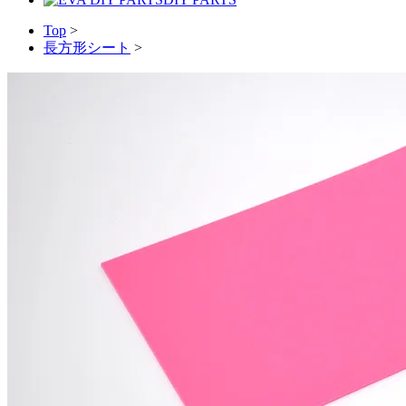
Top
>
長方形シート
>