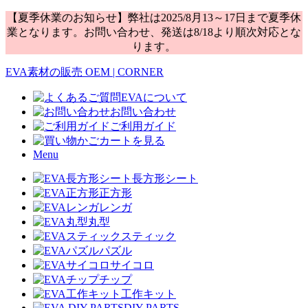
【夏季休業のお知らせ】弊社は2025/8月13～17日まで夏季休
業となります。お問い合わせ、発送は8/18より順次対応とな
ります。
EVA素材の販売 OEM | CORNER
EVAについて
お問い合わせ
ご利用ガイド
カートを見る
Menu
長方形シート
正方形
レンガ
丸型
スティック
パズル
サイコロ
チップ
工作キット
DIY PARTS