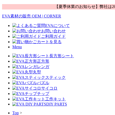
【夏季休業のお知らせ】弊社は20
EVA素材の販売 OEM | CORNER
EVAについて
お問い合わせ
ご利用ガイド
カートを見る
Menu
長方形シート
正方形
レンガ
丸型
スティック
パズル
サイコロ
チップ
工作キット
DIY PARTS
Top
>