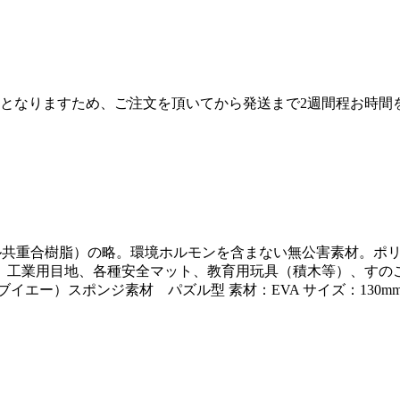
産となりますため、ご注文を頂いてから発送まで2週間程お時間
エチレン－酢酸ビニル共重合樹脂）の略。環境ホルモンを含まない無公害
、工業用目地、各種安全マット、教育用玩具（積木等）、すのこ
ー）スポンジ素材 パズル型 素材：EVA サイズ：130mm×13