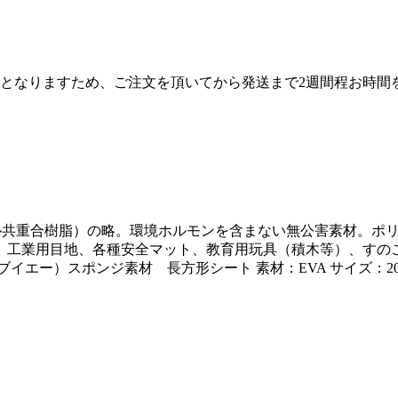
産となりますため、ご注文を頂いてから発送まで2週間程お時間
エチレン－酢酸ビニル共重合樹脂）の略。環境ホルモンを含まない無公害
、工業用目地、各種安全マット、教育用玩具（積木等）、すのこ
ー）スポンジ素材 長方形シート 素材：EVA サイズ：200mm