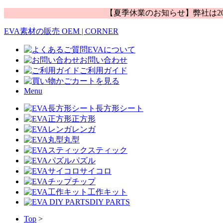
【夏季休業のお知らせ】弊社は20
EVA素材の販売 OEM | CORNER
EVAについて
お問い合わせ
ご利用ガイド
カートを見る
Menu
長方形シート
正方形
レンガ
丸型
スティック
パズル
サイコロ
チップ
工作キット
DIY PARTS
Top
>