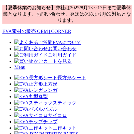
【夏季休業のお知らせ】弊社は2025/8月13～17日まで夏季休
業となります。お問い合わせ、発送は8/18より順次対応とな
ります。
EVA素材の販売 OEM | CORNER
EVAについて
お問い合わせ
ご利用ガイド
カートを見る
Menu
長方形シート
正方形
レンガ
丸型
スティック
パズル
サイコロ
チップ
工作キット
DIY PARTS