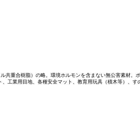
（エチレン－酢酸ビニル共重合樹脂）の略。環境ホルモンを含まない無公
ト、工業用目地、各種安全マット、教育用玩具（積木等）、すの