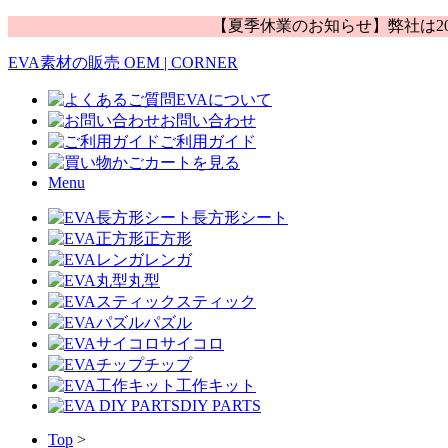
【夏季休業のお知らせ】弊社は20
EVA素材の販売 OEM | CORNER
EVAについて
お問い合わせ
ご利用ガイド
カートを見る
Menu
長方形シート
正方形
レンガ
丸型
スティック
パズル
サイコロ
チップ
工作キット
DIY PARTS
Top
>