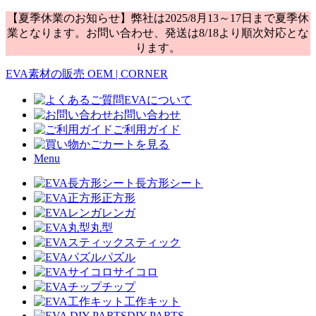
【夏季休業のお知らせ】弊社は2025/8月13～17日まで夏季休
業となります。お問い合わせ、発送は8/18より順次対応とな
ります。
EVA素材の販売 OEM | CORNER
EVAについて
お問い合わせ
ご利用ガイド
カートを見る
Menu
長方形シート
正方形
レンガ
丸型
スティック
パズル
サイコロ
チップ
工作キット
DIY PARTS