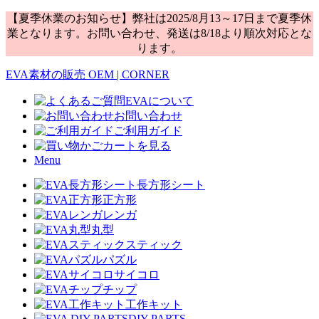
【夏季休業のお知らせ】弊社は2025/8月13～17日まで夏季休
業となります。お問い合わせ、発送は8/18より順次対応とな
ります。
EVA素材の販売 OEM | CORNER
EVAについて
お問い合わせ
ご利用ガイド
カートを見る
Menu
長方形シート
正方形
レンガ
丸型
スティック
パズル
サイコロ
チップ
工作キット
DIY PARTS