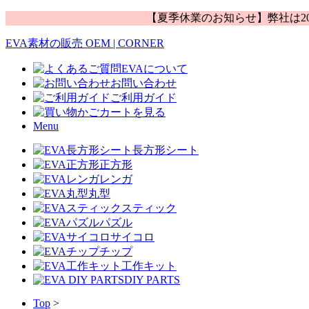
【夏季休業のお知らせ】弊社は20
EVA素材の販売 OEM | CORNER
EVAについて
お問い合わせ
ご利用ガイド
カートを見る
Menu
長方形シート
正方形
レンガ
丸型
スティック
パズル
サイコロ
チップ
工作キット
DIY PARTS
Top
>