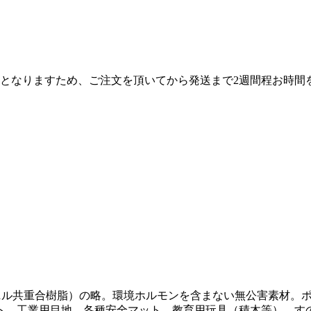
産となりますため、ご注文を頂いてから発送まで2週間程お時間
（エチレン－酢酸ビニル共重合樹脂）の略。環境ホルモンを含まない無公
ト、工業用目地、各種安全マット、教育用玩具（積木等）、すの