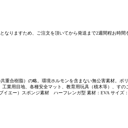
産となりますため、ご注文を頂いてから発送まで2週間程お時間
エチレン－酢酸ビニル共重合樹脂）の略。環境ホルモンを含まない無公害
、工業用目地、各種安全マット、教育用玩具（積木等）、すのこ
エー）スポンジ素材 ハーフレンガ型 素材：EVA サイズ：縦21