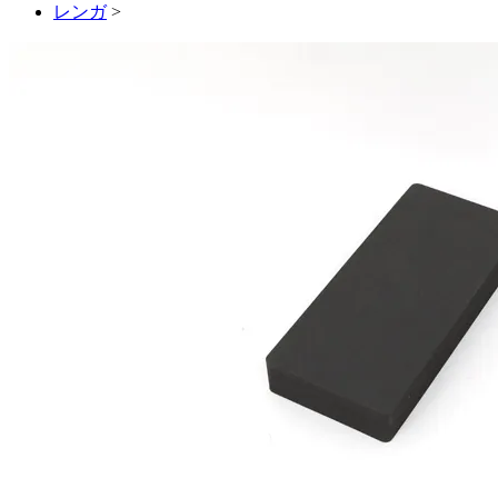
レンガ
>