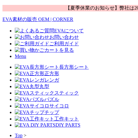
【夏季休業のお知らせ】弊社は20
EVA素材の販売 OEM | CORNER
EVAについて
お問い合わせ
ご利用ガイド
カートを見る
Menu
長方形シート
正方形
レンガ
丸型
スティック
パズル
サイコロ
チップ
工作キット
DIY PARTS
Top
>