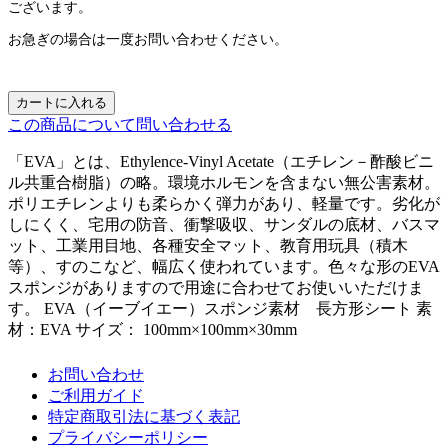
ございます。
お急ぎの場合は一度お問い合わせください。
カートに入れる
この商品について問い合わせる
「EVA」とは、Ethylence-Vinyl Acetate（エチレン－酢酸ビニ
ル共重合樹脂）の略。環境ホルモンを含まない無公害素材。
ポリエチレンよりも柔らかく弾力があり、軽量です。劣化が
しにくく、宅用の防音、衝撃吸収、サンダルの底材、バスマ
ット、工業用目地、各種安全マット、教育用玩具（積木
等）、すのこなど、幅広く使われています。色々な形のEVA
スポンジがありますので用途に合わせてお使いいただけま
す。 EVA（イーブイエー）スポンジ素材 長方形シート 素
材：EVA サイズ： 100mm×100mm×30mm
お問い合わせ
ご利用ガイド
特定商取引法に基づく表記
プライバシーポリシー