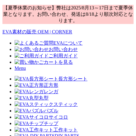
【夏季休業のお知らせ】弊社は2025/8月13～17日まで夏季休
業となります。お問い合わせ、発送は8/18より順次対応とな
ります。
EVA素材の販売 OEM | CORNER
EVAについて
お問い合わせ
ご利用ガイド
カートを見る
Menu
長方形シート
正方形
レンガ
丸型
スティック
パズル
サイコロ
チップ
工作キット
DIY PARTS