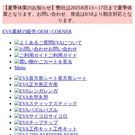
【夏季休業のお知らせ】弊社は2025/8月13～17日まで夏季休
業となります。お問い合わせ、発送は8/18より順次対応とな
ります。
EVA素材の販売 OEM | CORNER
EVAについて
お問い合わせ
ご利用ガイド
カートを見る
Menu
長方形シート
正方形
レンガ
丸型
スティック
パズル
サイコロ
チップ
工作キット
DIY PARTS