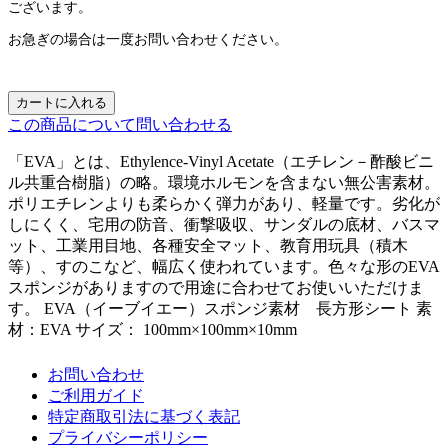
ございます。
お急ぎの場合は一度お問い合わせください。
カートに入れる
この商品について問い合わせる
「EVA」とは、Ethylence-Vinyl Acetate（エチレン－酢酸ビニ
ル共重合樹脂）の略。環境ホルモンを含まない無公害素材。
ポリエチレンよりも柔らかく弾力があり、軽量です。劣化が
しにくく、宅用の防音、衝撃吸収、サンダルの底材、バスマ
ット、工業用目地、各種安全マット、教育用玩具（積木
等）、すのこなど、幅広く使われています。色々な形のEVA
スポンジがありますので用途に合わせてお使いいただけま
す。 EVA（イーブイエー）スポンジ素材 長方形シート 素
材：EVA サイズ： 100mm×100mm×10mm
お問い合わせ
ご利用ガイド
特定商取引法に基づく表記
プライバシーポリシー